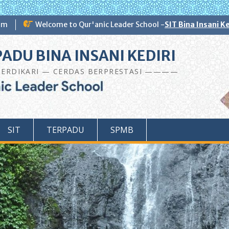
om
Welcome to Qur'anic Leader School -
SIT Bina Insani Ke
ADU BINA INSANI KEDIRI
ERDIKARI — CERDAS BERPRESTASI ————
SIT
TERPADU
SPMB