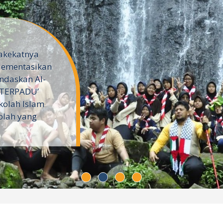
akekatnya
lementasikan
ndaskan Al-
‘TERPADU’
kolah Islam
olah yang