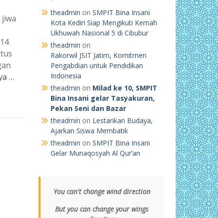
theadmin
on
SMPIT Bina Insani
jiwa
Kota Kediri Siap Mengikuti Kemah
Ukhuwah Nasional 5 di Cibubur
 14
theadmin
on
itus
Rakorwil JSIT Jatim, Komitmen
gan
Pengabdian untuk Pendidikan
Indonesia
ya …
theadmin
on
Milad ke 10, SMPIT
Bina Insani gelar Tasyakuran,
Pekan Seni dan Bazar
theadmin
on
Lestarikan Budaya,
Ajarkan Siswa Membatik
theadmin
on
SMPIT Bina Insani
Gelar Munaqosyah Al Qur’an
You can't change wind direction
But you can change your wings