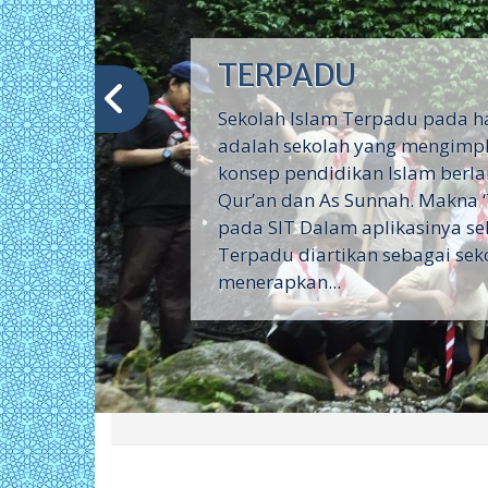
TERPADU
Sekolah Islam Terpadu pada h
adalah sekolah yang mengimp
konsep pendidikan Islam berla
Qur’an dan As Sunnah. Makna 
pada SIT Dalam aplikasinya se
Terpadu diartikan sebagai sek
menerapkan...