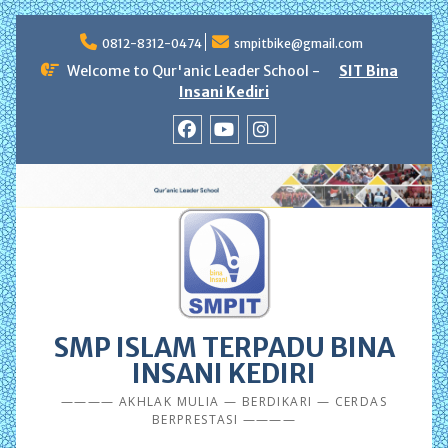
Skip
to
0812-8312-0474
smpitbike@gmail.com
content
Welcome to Qur'anic Leader School -
SIT Bina
Insani Kediri
facebook
youtube
instagram
SMP ISLAM TERPADU BINA
INSANI KEDIRI
———— AKHLAK MULIA — BERDIKARI — CERDAS
BERPRESTASI ————