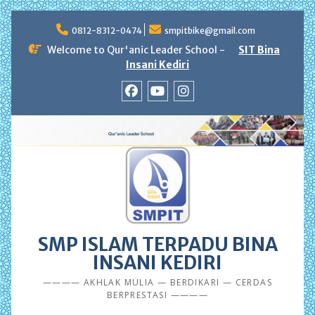
Skip
to
0812-8312-0474
smpitbike@gmail.com
content
Welcome to Qur'anic Leader School -
SIT Bina
Insani Kediri
facebook
youtube
instagram
SMP ISLAM TERPADU BINA
INSANI KEDIRI
———— AKHLAK MULIA — BERDIKARI — CERDAS
BERPRESTASI ————