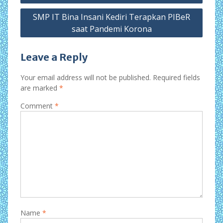
navigation
SMP IT Bina Insani Kediri Terapkan PIBeR
saat Pandemi Korona
Leave a Reply
Your email address will not be published.
Required fields
are marked
*
Comment
*
Name
*